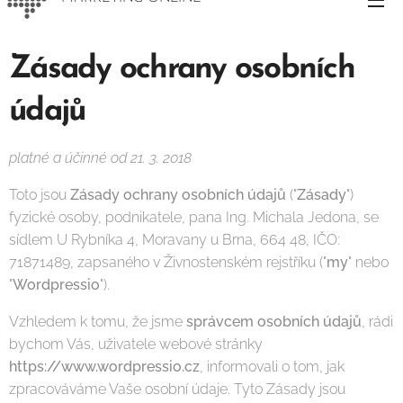
Zásady ochrany osobních
údajů
platné a účinné od 21. 3. 2018
Toto jsou
Zásady ochrany osobních údajů
("
Zásady
")
fyzické osoby, podnikatele, pana Ing. Michala Jedona, se
sídlem U Rybníka 4, Moravany u Brna, 664 48, IČO:
71871489, zapsaného v Živnostenském rejstříku ("
my
" nebo
"
Wordpressio
").
Vzhledem k tomu, že jsme
správcem osobních údajů
, rádi
bychom Vás, uživatele webové stránky
https://www.wordpressio.cz
, informovali o tom, jak
zpracováváme Vaše osobní údaje. Tyto Zásady jsou