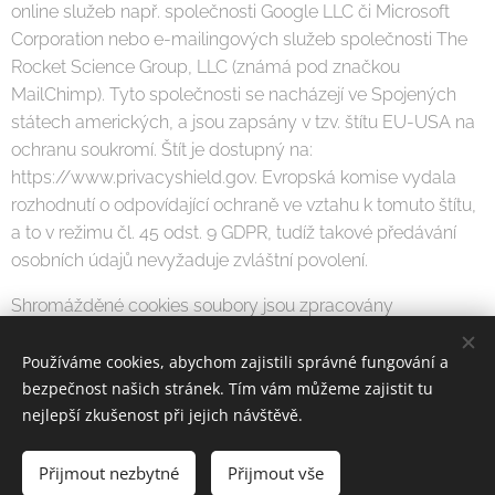
online služeb např. společnosti Google LLC či Microsoft
Corporation nebo e-mailingových služeb společnosti The
Rocket Science Group, LLC (známá pod značkou
MailChimp). Tyto společnosti se nacházejí ve Spojených
státech amerických, a jsou zapsány v tzv. štítu EU-USA na
ochranu soukromí. Štít je dostupný na:
https://www.privacyshield.gov. Evropská komise vydala
rozhodnutí o odpovídající ochraně ve vztahu k tomuto štítu,
a to v režimu čl. 45 odst. 9 GDPR, tudíž takové předávání
osobních údajů nevyžaduje zvláštní povolení.
Shromážděné cookies soubory jsou zpracovány
prostřednictvím:
Používáme cookies, abychom zajistili správné fungování a
služby Google Analytics, provozované společností
bezpečnost našich stránek. Tím vám můžeme zajistit tu
Google Inc., sídlem 1600 Amphitheatre Parkway,
nejlepší zkušenost při jejich návštěvě.
Mountain View, CA 94043, USA. Sesbírané cookies
soubory jsou následně společností Google Inc. v
Přijmout nezbytné
Přijmout vše
souladu se Zásadami ochrany soukromí,