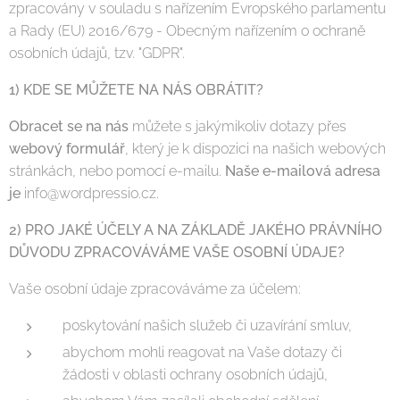
zpracovány v souladu s nařízením Evropského parlamentu
a Rady (EU) 2016/679 - Obecným nařízením o ochraně
osobních údajů, tzv. "GDPR".
1)
KDE SE MŮŽETE NA NÁS OBRÁTIT?
Obracet se na nás
můžete s jakýmikoliv dotazy přes
webový formulář
, který je k dispozici na našich webových
stránkách, nebo pomocí e-mailu.
Naše e-mailová adresa
je
info@wordpressio.cz.
2) PRO JAKÉ ÚČELY A NA ZÁKLADĚ JAKÉHO PRÁVNÍHO
DŮVODU ZPRACOVÁVÁME VAŠE OSOBNÍ ÚDAJE?
Vaše osobní údaje zpracováváme za účelem:
poskytování našich služeb či uzavírání smluv,
abychom mohli reagovat na Vaše dotazy či
žádosti v oblasti ochrany osobních údajů,