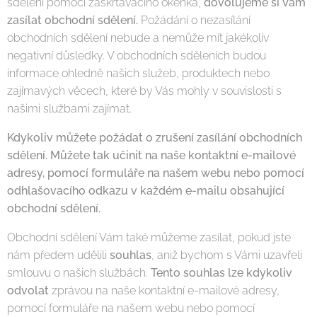
sdělení pomocí zaškrtávacího okénka,
dovolujeme si Vám
zasílat obchodní sdělení.
Požádání o nezasílání
obchodních sdělení nebude a nemůže mít jakékoliv
negativní důsledky. V obchodních sděleních budou
informace ohledně našich služeb, produktech nebo
zajímavých věcech, které by Vás mohly v souvislosti s
našimi službami zajímat.
Kdykoliv můžete požádat o zrušení zasílání obchodních
sdělení. Můžete tak učinit na naše kontaktní e-mailové
adresy, pomocí formuláře na našem webu nebo pomocí
odhlašovacího odkazu v každém e-mailu obsahující
obchodní sdělení.
Obchodní sdělení Vám také můžeme zasílat, pokud jste
nám předem udělili
souhlas
, aniž bychom s Vámi uzavřeli
smlouvu o našich službách.
Tento souhlas lze kdykoliv
odvolat
zprávou na naše kontaktní e-mailové adresy,
pomocí formuláře na našem webu nebo pomocí